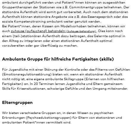
ambulant durchgeführt werden und Patient*innen können an ausgewählten
Gruppentherapien der Stationen wie z.B. Commitmentgruppe teilnehmen. Der
stationäre Aufenthalt wird somit gut vorbereitet. Auch nach dem stationären
Aufenthalt können stationäre Angebote wie z.B. das Essensgespräch oder das
soziale Kompetenztraining ambulant weiter genutzt werden.
Bei Patient*innen, deren Kassen am Modellvorhaben teilnehmen, können wir
auch
zuhause (aufsuchend) behandeln
. Dies kann nach
einem (teil-)stationären Aufenthalt dazu beitragen, das Gelernte optimal in
den Alltag zu integrieren oder einen stationären Aufenthalt optimal
vorzubereiten oder gar überflüssig zu machen.
Ambulante Gruppe für hilfreiche Fertigkeiten (skills)
Für Jugendliche mit einer Störung der Kontrolle oder des Filterns von Gefühlen
(Emotionsregulationsstörung) bieten wir, wenn ein stationärer Aufenthalt
nicht nötig ist, eine eigene ambulante Skillsgruppe (Erlernen von hilfreichen
Fertigkeiten) an. In 20 Terminen lernen Jugendliche und Eltern gemeinsam
Skills für Krisensituationen, schwierige Gefühle und den Umgang miteinander.
Elterngruppen
Wir bieten verschiedene Gruppen an, in denen Wissen zu psychischen
Erkrankungen (Psychoedukationsgruppen) für Eltern von stationären und
ambulanten Patient*innen vermittelt wird.