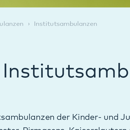
stitutsambulan
lanzen der Kinder- und Jugendpsychiatr
irmasens, Kaiserslautern und Speyer zu
griert in die anderen tagesklinischen un
dorte. Die Institutsambulanzen bieten 
atrischen Fragen Klärung, Beratung u
 ambulante Maßnahmen ausgeschöpft s
er teilstationären Aufnahme erfolgt in d