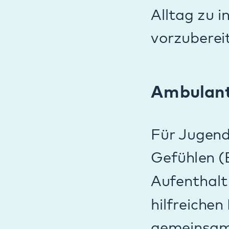
Umgang miteinan
Elterngruppen
Wir bieten versc
Erkrankungen (Ps
ambulanten Patie
Schwerpunkta
Ebenso bietet die