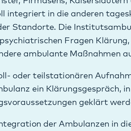
z ein Klärungsgespräch, in dem
ussetzungen geklärt werden.
tion der Ambulanzen in die (teil-)stat
rhaben kann vor einem stationären Auf
ant durchgeführt werden und Patient*
ppentherapien der Stationen wie z.B.
 teilnehmen. Der stationäre Aufentha
h nach dem stationären Aufenthalt könn
. das Essensgespräch oder das soziale
genutzt werden.
n, deren Kassen am Modellvorhaben tei