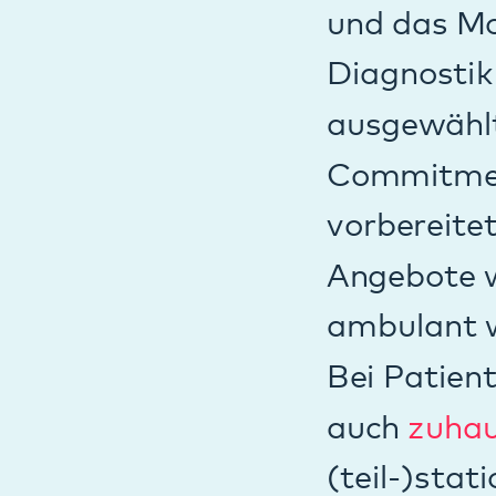
auch
zuhause (au
(teil-)stationäre
Alltag zu integri
vorzubereiten ode
Ambulante Grupp
Für Jugendliche m
Gefühlen (Emotion
Aufenthalt nicht 
hilfreichen Ferti
gemeinsam Skills 