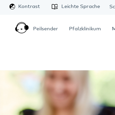
A
Leichte Sprache
Schriftgröße:
A
A
ender
Pfalzklinikum
Mediathek
Anfahrt