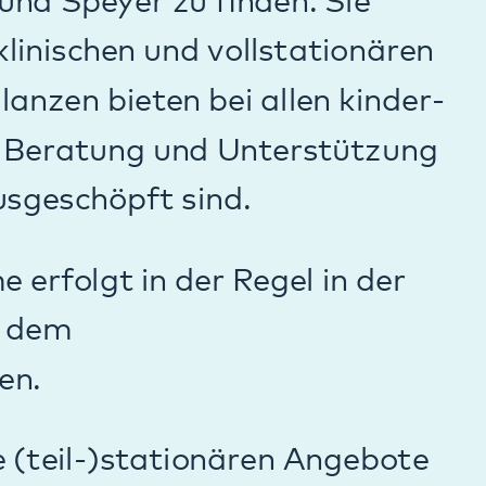
ionären Angebote
enthalt die
innen können an
lt wird somit gut
en stationäre
 Kompetenztraining
lnehmen, können wir