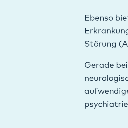
niedergelassenen
Sorgeberechtigte 
Institutsambulan
Die Behandlungsk
telefonischer ode
Sekretariat verei
Kontakt zu unseren Institutsambulan