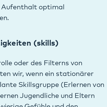
 psychischen
 stationären und
n für psychische