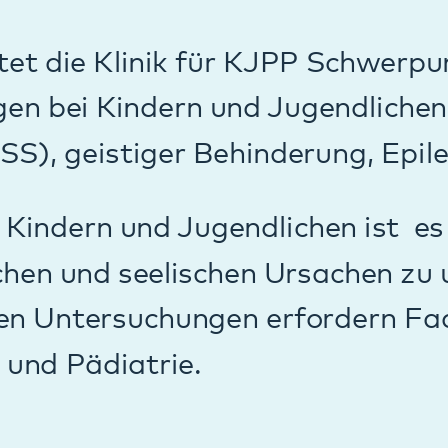
 Arztes.
können ihr Kind in den Sekretariaten d
zen telefonisch anmelden.
osten werden von der Krankenkasse g
r persönlicher Anmeldung durch die So
nbaren wir zeitnah ein erstes Klärungs
zen
Dr. Günther Stratmann