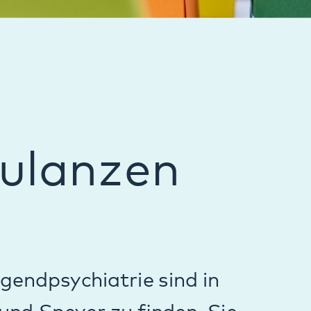
zen
ie sind in
 finden. Sie
d vollstationären
bei allen kinder-
nd Unterstützung
ind.
er Regel in der