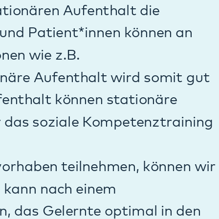
einem
te optimal in den
optimal
ills)
 Filterns von
ein stationärer
ruppe (Erlernen von
dliche und Eltern
hle und den