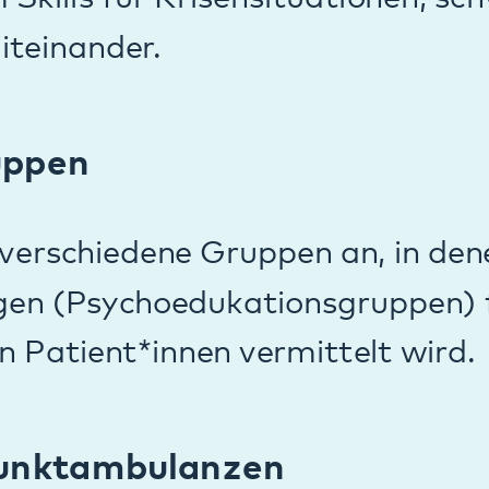
 Kindern und Jugendlichen mit Autism
istiger Behinderung, Epilepsie oder K
n und Jugendlichen ist es wichtig, sorg
d seelischen Ursachen zu unterscheiden
rsuchungen erfordern Fachwissen aus K
ädiatrie.
lung bei uns erfolgen kann, benötigen 
n einer niedergelassenen Ärztin oder 