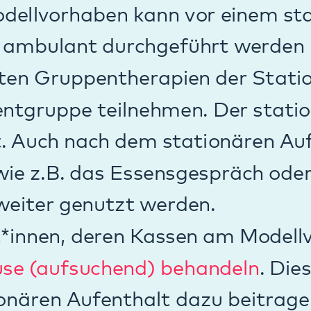
fsuchend) behandeln
. Dies kann nach 
n Aufenthalt dazu beitragen, das Gelern
eren oder einen stationären Aufenthalt 
r gar überflüssig zu machen.
e für hilfreiche Fertigkeiten (sk
it einer Störung der Kontrolle oder des
sregulationsstörung) bieten wir, wenn 
nötig ist, eine eigene ambulante Skillsg
gkeiten) an. In 20 Terminen lernen Jugen
für Krisensituationen, schwierige Gefü