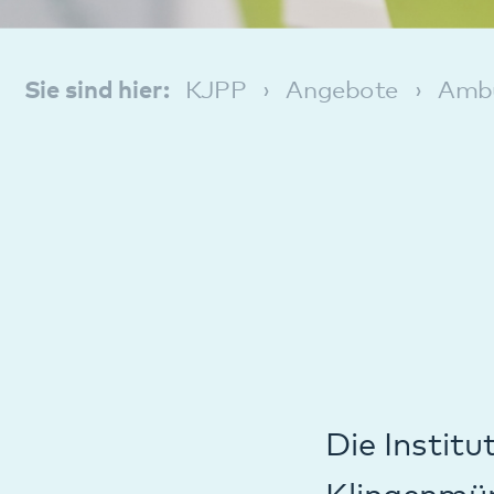
In
Die Institutsambu
Klingenmünster, P
arbeiten voll inte
Angebote der Stan
und jugendpsychi
an, wenn andere
Vor einer voll- od