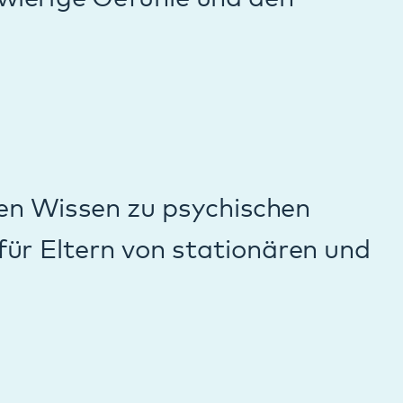
us-Spektrums-
opfschmerzen an.
fältig zwischen
. Diese oft
inderneurologie, -
Sie einen
eines