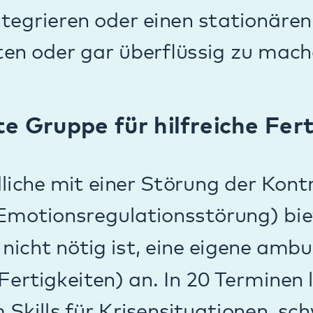
der.
hiedene Gruppen an, in denen Wissen zu
ychoedukationsgruppen) für Eltern von
nt*innen vermittelt wird.
mbulanzen
 Klinik für KJPP
Schwerpunktambulanze