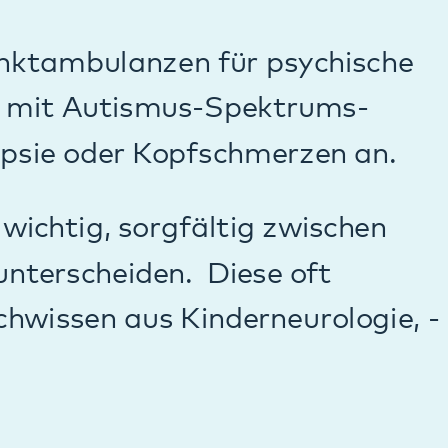
er
etragen. Nach
rgeberechtigten im
gespräch.