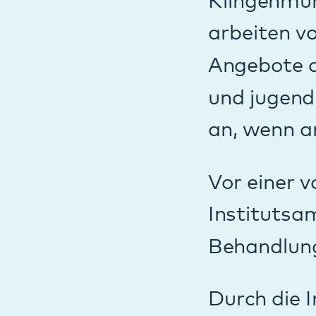
Institutsambulan
Behandlungsvora
Durch die Integra
und das Modellvo
Diagnostik ambul
ausgewählten Gru
Commitmentgruppe
vorbereitet. Auc
Angebote wie z.B
ambulant weiter 
Bei Patient*inne