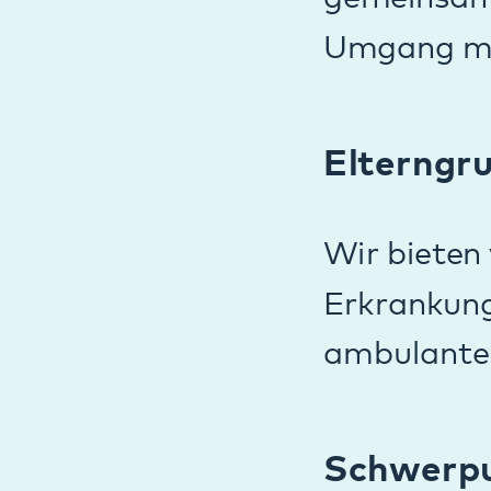
Erkrankungen bei
Störung (ASS), ge
Gerade bei Kinder
neurologischen un
aufwendigen Unte
psychiatrie und P
Anmeldung
Damit eine Behand
Überweisungsschei