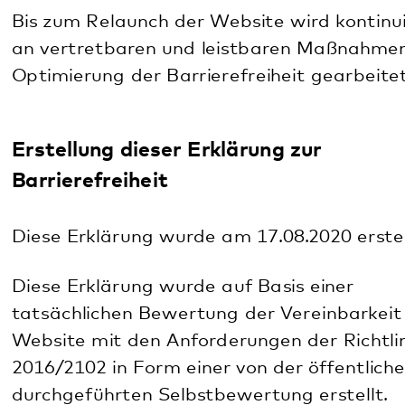
Prüfung der Einhaltung der Anforderungen an die
Barrierefreiheit zu stellen.
Falls Sie bei der Verwendung der Website auf
Barrieren stoßen oder weitere Anregungen oder
Fragen zur Umsetzung der Barrierefreiheit haben,
können Sie sich an die
Unternehmenskommunikation des Pfalzklinikums
wenden.
Pfalzklinikum AdöR
Unternehmenskommunikation
Weinstraße 100
76889 Klingenmünster
E-Mail:
Unternehmenskommunikation[at]pfalzklinikum.de
Rückmeldung können Sie uns auch über unser
Kontaktformular geben:
kjp.pfalzklinikum.de/kontakt-2/