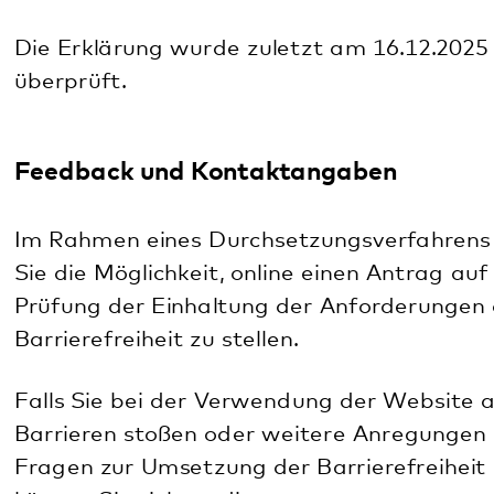
Durchsetzungsverfahren
Gemäß § 3 Abs. 1 BITV RP ist für das
Durchsetzungsverfahren der oder die
Landesbeauftragte für die Belange behinderter
Menschen des Landes Rheinland-Pfalz zuständig.
Landesbeauftragter für die Belange behinderter
Menschen in Rheinland-Pfalz
Ministerium für Soziales, Arbeit, Gesundheit und
Demografie des Landes Rheinland-Pfalz
Bauhofstraße 9
55116 Mainz
Tel.: 0 61 31 / 16 53 42
Fax: 0 61 31 / 16 17 53 42
E-Mail: durchsetzungsstelle[at]msagd.rlp.de