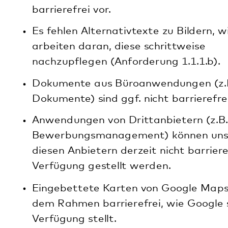
Inhalte schrittweise barrierefrei zur Verfügung zu
stellen und arbeitet dahingehend kontinuierlich an
der Verbesserung des Webauftritts.
Das Abwägungsverfahren nach § 4 BITV RP und
Artikel 5 Abs. 2 der RICHTLINIE (EU) 2016/2102
DES EUROPÄISCHEN PARLAMENTS UND DES
RATES vom 26. Oktober 2016 wurde durchgeführt.
Die Abwägung hat ergeben, dass großteils ein
Nachpflegen der Funktionen bei der aktuell
bestehenden Website unwirtschaftlich ist, weil
hohe Kosten hierfür entstehen würden.
Bis zum Relaunch der Website wird kontinuierlich
an vertretbaren und leistbaren Maßnahmen zur
Optimierung der Barrierefreiheit gearbeitet.
Erstellung dieser Erklärung zur