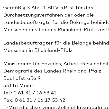
Pfalzklinikum
Weinstraße 100
76889 Klingenmünster
T. 06349 900-0
E.
info
@
pfalzklinikum.de