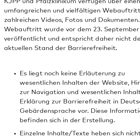
befinden sich in der Erstellung.
Einzelne Inhalte/Texte heben sich nicht durch
genug Kontrast ab und sind daher ggf. nur
eingeschränkt ohne Farben nutzbar
(Anforderung Nr. 1.4.1.a, 1.4.3.a, 1.4.11.a).
Einzelne Tabellenspalten sind nicht beschriftet
(Anforderung Nr. 1.3.1.e), das betrifft i.d.R. die
Spalte „Bild“ und die Spalte „Downloadlink“.
In der Headline-Hierarchie werden teilweise
einzelne Stufen nicht verwendet
(Anforderung Nr. 1.3.1.a), die Inhalte sind
dennoch in absteigender Hierarchie
nachvollziehbar.
Dokumente, die von Dritten bereitgestellt
werden (z.B. Videos, die via Youtube
eingebettet werden), liegen ggf. nicht