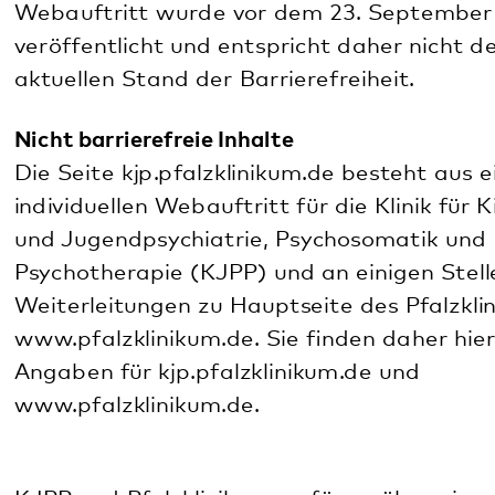
Weiterleitungen zu Hauptseite des Pfalzklinikum,
www.pfalzklinikum.de. Sie finden daher hier die
Angaben für
kjp.pfalzklinikum.de
und
www.pfalzklinikum.de.
KJPP und Pfalzklinikum verfügen über einen sehr
umfangreichen und vielfältigen Webauftritt mit
zahlreichen Videos, Fotos und Dokumenten. Dieser
Webauftritt wurde vor dem 23. September 2018
veröffentlicht und entspricht daher nicht dem
aktuellen Stand der Barrierefreiheit.
Es liegt noch keine Erläuterung zu
wesentlichen Inhalten der Website, Hinweisen
zur Navigation und wesentlichen Inhalten der
Erklärung zur Barrierefreiheit in Deutscher
Gebärdensprache vor. Diese Informationen