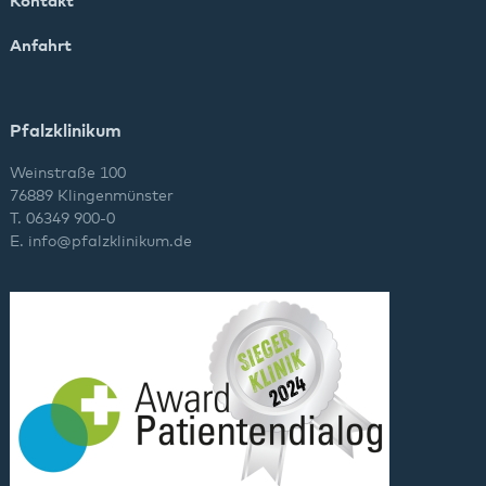
Kontakt
Anfahrt
Pfalzklinikum
Weinstraße 100
76889 Klingenmünster
T. 06349 900-0
E.
info
@
pfalzklinikum.de