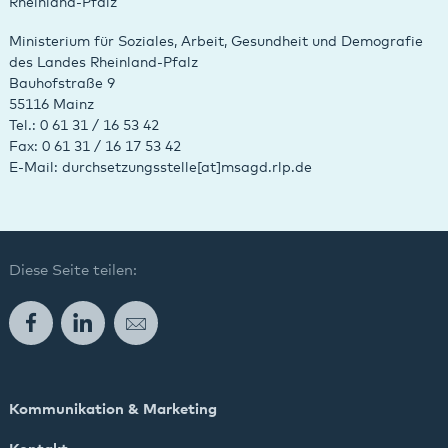
Rheinland-Pfalz
Ministerium für Soziales, Arbeit, Gesundheit und Demografie
des Landes Rheinland-Pfalz
Bauhofstraße 9
55116 Mainz
Tel.: 0 61 31 / 16 53 42
Fax: 0 61 31 / 16 17 53 42
E-Mail: durchsetzungsstelle[at]msagd.rlp.de
Diese Seite teilen:
Facebook
LinkedIn
E-Mail
Kommunikation & Marketing