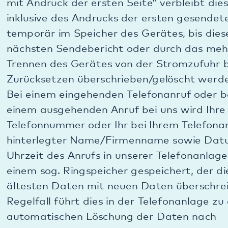
Anhaltspunkte für etwaige vertragsrechtliche
Gewährleistungs- oder Haftungsansprüche
ergeben können oder wir keine Ansprüche gegen
Sie haben. In allen anderen Fällen erfolgt eine
Sperrung der Daten, so dass nur noch unsere
Geschäftsleitung Zugriff zu diesen Daten hat und
auch nur zum Zweck der gesetzlichen
Aufbewahrungsgründe oder zum Zweck der
Abwehr oder Geltendmachung tatsächlicher oder
möglicher Ansprüche bis zum Ablauf der
Verjährungsfrist (siehe zuvor unsere Informationen
zur Dauer der Speicherung).
B.2. Datenverarbeitung durch den Besuch unserer
Webseite
B.2.a.) Allgemeines bei Besuch unserer Webseite: