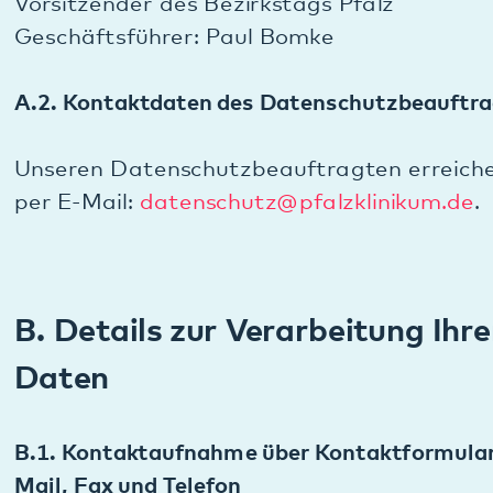
Zusendung oder Telefonanruf:
Wenn Sie das Kontaktformular ausfüllen, erheben
wir folgende Daten:
• Ihr Vorname (freiwillige Angabe),
• Ihr Nachname (freiwillige Angabe),
• Ihre E-Mail-Adresse (*).
Bei allen Einsendungen müssen Sie uns diese mit
einem Sternchen (*) markierten Daten
bereitstellen (=Pflichtfelder), damit wir Ihnen auch
ggf. antworten können. Die Daten, die wir als
Pflichtfelder abfragen, brauchen wir zwingend, um
Ihre Anfrage / Ihr Anliegen bearbeiten zu können.
Alternativ können Sie mit uns Kontakt über die
bereitgestellte E-Mail-Adresse, Faxnummer oder
Telefonnummer aufnehmen. In diesem Fall werden
Ihre mit der E-Mail, Fax oder Telefon übermittelten
personenbezogenen Daten gespeichert.