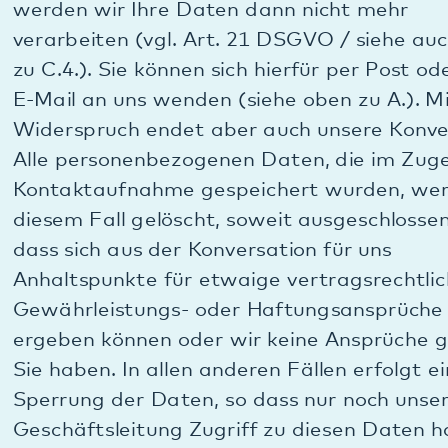
zusammen mit anderen personenbezogenen Daten
von Ihnen findet nicht statt. Eine Zuordnung dieser
Daten zu einer bestimmten Person ist uns nicht
möglich.
B.2.b.) Zweck der Datenverarbeitung bei Besuch
unserer Webseite:
Die vorübergehende Verarbeitung der Daten durch
das System ist notwendig, um eine Auslieferung
der Inhalte unserer Internetseite an Ihren Rechner
zu ermöglichen. Hierfür muss Ihre IP-Adresse für
die Dauer der Sitzung gespeichert bleiben. Die
Speicherung in Logfiles erfolgt, um die
Funktionsfähigkeit der Website sicherzustellen.
Zudem dienen uns die Daten zur Optimierung
unseres Angebots und der Website und zur
Sicherstellung der Sicherheit unserer