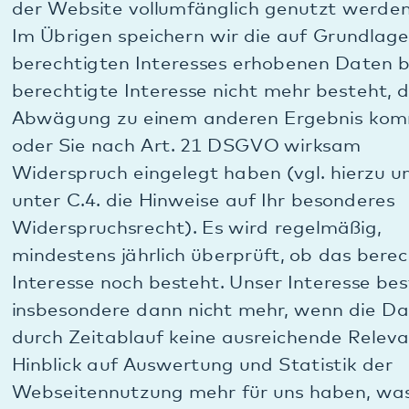
Sie können als Nutzer selbst über die Ausführung
des für das Tool erforderlichen Java-Script-Codes
über Ihre Browsereinstellungen entscheiden. Durch
eine Änderung der Einstellungen in Ihrem
Internetbrowser können Sie die Ausführung von
Java-Script deaktivieren oder einschränken.
Hinweis: Wird die Ausführung von Java-Script
deaktiviert, können möglicherweise nicht mehr alle
Funktionen der Website vollumfänglich genutzt
werden.
Im Übrigen speichern wir die auf Grundlage eines
berechtigten Interesses erhobenen Daten bis das
berechtigte Interesse nicht mehr besteht, die
Abwägung zu einem anderen Ergebnis kommt
oder Sie nach Art. 21 DSGVO wirksam
Widerspruch eingelegt haben (vgl. hierzu den
optisch hervorgehobenen „Hinweis auf besonderes