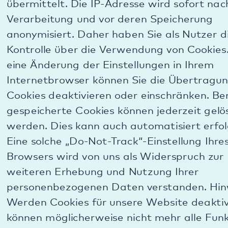
Die Verwendung von Google Maps erfolgt zu dem
Zweck, die Qualität unserer Website und ihre
Inhalte zu verbessern und Ihnen einen einfachen,
nützlichen und bekannten Kartendienst zur
Orientierung, zur Anzeige unseres Firmensitzes, zur
Planung Ihrer Anreise etc. zur Verfügung zu stellen.
Rechtsgrundlage der Datenverarbeitung bei
Google Maps: Rechtsgrundlage für die
Verarbeitung personenbezogener Daten unter
Verwendung von Google Maps ist Art. 6 Absatz 1
Buchstabe a DSGVO. Die betroffene Person hat
ihre Einwilligung zu der Verarbeitung der sie
betreffenden personenbezogenen Daten für einen
oder mehrere bestimmte Zwecke gegeben.
B.4.c.) Dauer der Speicherung bei Nutzung von
Google Maps: