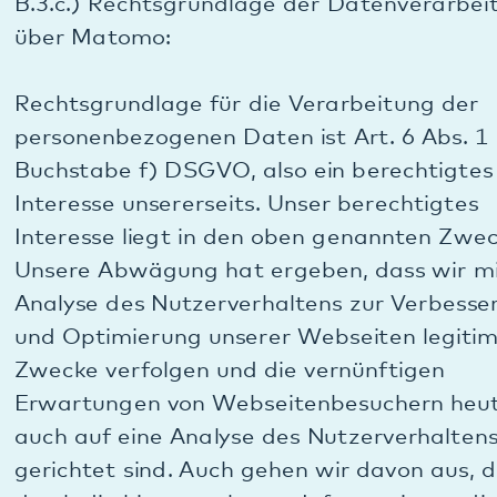
B.4. Verwendung von Google Maps
B.4.a.) Allgemeines zu Google Maps:
Diese Website benutzt Google Maps, einen
Kartendienst der Firma Google Inc., 1600
Amphitheatre Parkway, Mountain View, CA 94043,
USA („Google“), zur Darstellung einer interaktiven
Karte. Durch die Nutzung von Google Maps können
Informationen über Ihre Benutzung dieser Website
(einschließlich Ihrer IP-Adresse) an einen Server von
Google in den USA übertragen und dort
gespeichert werden.