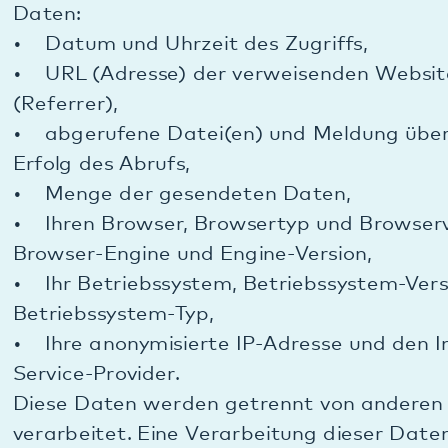
Unser IT-Dienstleister hat einen Admin-Zugang zu
unserer Webseite als Auftragsverarbeiter nach
Art. 28 DSGVO. Mit ihm haben wir einen
Auftragsverarbeitungsvertrag geschlossen.
Die Daten, die wir bei Ihrem Besuch unserer
Webseite erheben, werden im Rahmen einer
Auftragsverarbeitung (siehe Art. 28 DSGVO) durch
unseren Provider erhoben und gespeichert.
Ansonsten erfolgt keine Weitergabe dieser Daten.
Eine Ausnahme besteht nur dann, wenn eine
gesetzliche Verpflichtung zur Weitergabe besteht.
B.2.e.) Dauer der Speicherung bei Besuch unserer
Webseite:
Die Daten werden gelöscht, sobald sie für die
Erreichung des Zweckes ihrer Erhebung nicht mehr