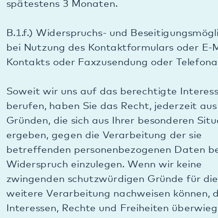
Wenn Sie unsere Webseite besuchen, auch ohne
dass Sie Daten in ein Webformular eingeben,
erheben wir aus technischen Gründen folgende
Daten:
• Datum und Uhrzeit des Zugriffs,
• URL (Adresse) der verweisenden Website
(Referrer),
• abgerufene Datei(en) und Meldung über den
Erfolg des Abrufs,
• Menge der gesendeten Daten,
• Ihren Browser, Browsertyp und Browserversion,
Browser-Engine und Engine-Version,
• Ihr Betriebssystem, Betriebssystem-Version,
Betriebssystem-Typ,
• Ihre anonymisierte IP-Adresse und den Internet-
Service-Provider.
Diese Daten werden getrennt von anderen Daten
verarbeitet. Eine Verarbeitung dieser Daten