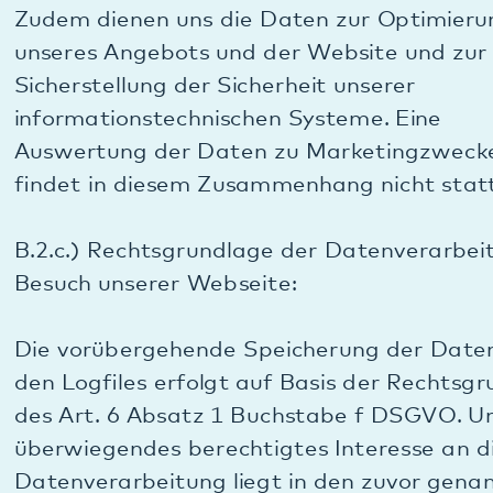
jederzeit die Nutzung unserer Website beenden
und damit die weitere Verarbeitung der
genannten Daten verhindern.
B.3. Verwendung des Analyse-Tools Matomo
(ehemals PIWIK)
B.3.a.) Allgemeines zu Matomo:
Auf dieser Website werden mit Matomo (Piwik),
einem Open-Source Web-Analyse-Tool der Firma
InnoCraft Ltd., 150 Willis St, 6011 Wellington, New
Zealand (https://matomo.org), Daten zu
Marketing- und Optimierungszwecken gesammelt
und gespeichert. Aus diesen Daten können unter
einem Pseudonym Nutzungsprofile erstellt werden.
Hierzu können Cookies eingesetzt werden. Bei
Cookies handelt es sich um kleine Textdateien, die