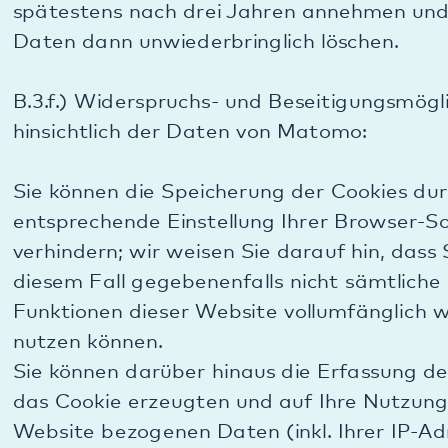
Widerspruchsrecht“ unter C.). Es wird regelmäßig,
mindestens jährlich überprüft, ob das berechtigte
Interesse noch besteht. Unser Interesse besteht
insbesondere dann nicht mehr, wenn die Daten
durch Zeitablauf keine ausreichende Relevanz im
Hinblick auf Auswertung und Statistik der
Webseitennutzung mehr für uns haben, was
spätestens nach drei Jahren anzunehmen ist.
B.4.d.) Widerspruchs- und Beseitigungsmöglichkeit
bei Nutzung von Google Maps:
Sie haben die Möglichkeit, den Service von Google
Maps auf einfache Art und Weise zu deaktivieren
und somit den Datentransfer an Google zu
verhindern: Deaktivieren Sie dazu JavaScript in
Ihrem Browser.
Um die Ausführung von Java-Script Code