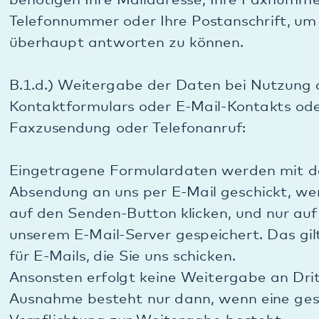
etwaige vertragsrechtliche Gewährleistungs- oder
Haftungsansprüche ergeben können. Dann löschen
wir die Daten spätestens vier Wochen nach dem
Ende der Konversation.
Faxdaten werden getrennt von Druckdaten im
Gerätespeicher des Gerätes aufbewahrt. Nach
Ausdruck des Faxes wird der belegte
Speicherplatz wieder freigegeben, damit das
nächste Fax empfangen und dort abgelegt
werden kann. Teile des Faxes können nach dem
Ausdruck temporär im Speicher des Gerätes
verbleiben, bis diese vom nächsten empfangenen
Fax überschrieben werden. Im Regelfall führt dies
zu einer automatischen Löschung der Daten nach
1 Woche. Beim von uns aktiviertem „Sendebericht
mit Andruck der ersten Seite“ verbleibt dieser
inklusive des Andrucks der ersten gesendeten Seite
temporär im Speicher des Gerätes, bis dieser vom