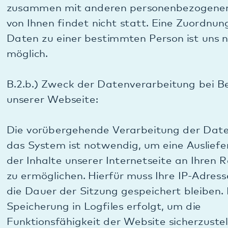
erforderlich sind. Im Falle der Erfassung der Daten
zur Bereitstellung der Website ist dies dann der
Fall, wenn die jeweilige Sitzung beendet ist. Im
Falle der Speicherung der Daten in Logfiles ist dies
nach spätestens 7 Tagen der Fall. Eine
darüberhinausgehende Speicherung ist möglich. In
diesem Fall wird Ihre IP-Adresse aber gelöscht
oder anonymisiert, so dass eine Zuordnung des
aufrufenden Clients nicht mehr möglich ist.
B.2.f.) Widerspruchs- und Beseitigungsmöglichkeit
bei Besuch unserer Webseite:
Die Erfassung der Daten zur Bereitstellung der
Website und die Speicherung der Daten in Logfiles
ist für den Betrieb der Internetseite zwingend
erforderlich. Es besteht folglich für Sie hier keine
Widerspruchsmöglichkeit. Sie können jedoch