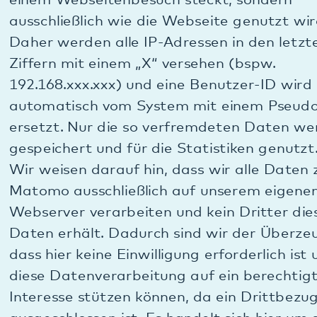
der Website vollumfänglich genutzt werden.
Im Übrigen speichern wir die auf Grundlage eines
berechtigten Interesses erhobenen Daten bis das
berechtigte Interesse nicht mehr besteht, die
Abwägung zu einem anderen Ergebnis kommt
oder Sie nach Art. 21 DSGVO wirksam
Widerspruch eingelegt haben (vgl. hierzu unten
unter C.4. die Hinweise auf Ihr besonderes
Widerspruchsrecht). Es wird regelmäßig,
mindestens jährlich überprüft, ob das berechtigte
Interesse noch besteht. Unser Interesse besteht
insbesondere dann nicht mehr, wenn die Daten
durch Zeitablauf keine ausreichende Relevanz im
Hinblick auf Auswertung und Statistik der
Webseitennutzung mehr für uns haben, was wir
spätestens nach drei Jahren annehmen und die
Daten dann unwiederbringlich löschen.