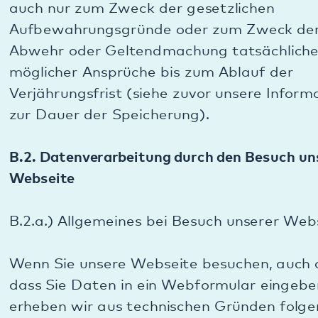
informationstechnischen Systeme. Eine
Auswertung der Daten zu Marketingzwecken
findet in diesem Zusammenhang nicht statt.
B.2.c.) Rechtsgrundlage der Datenverarbeitung bei
Besuch unserer Webseite:
Die vorübergehende Speicherung der Daten und
den Logfiles erfolgt auf Basis der Rechtsgrundlage
des Art. 6 Absatz 1 Buchstabe f DSGVO. Unser
überwiegendes berechtigtes Interesse an dieser
Datenverarbeitung liegt in den zuvor genannten
Zwecken. Mit unserem Provider haben wir einen
Auftragsverarbeitungsvertrag (siehe Art. 28
DSGVO) geschlossen.
B.2.d.) Weitergabe der Daten bei Besuch unserer
Webseite: