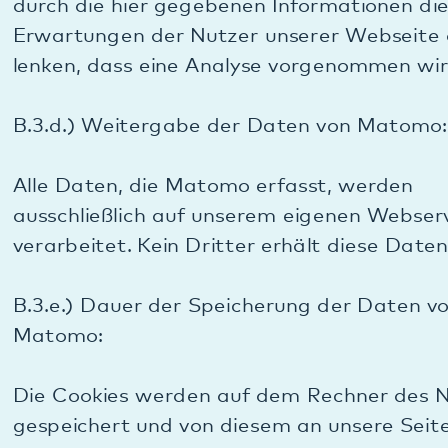
Google wird die durch Maps gewonnenen
Informationen gegebenenfalls an Dritte
übertragen, sofern dies gesetzlich vorgeschrieben
ist oder soweit Dritte diese Daten im Auftrag von
Google verarbeiten. Google wird in keinem Fall Ihre
IP-Adresse mit anderen Daten von Google in
Verbindung bringen. Trotzdem wäre es technisch
möglich, dass Google aufgrund der erhaltenen
Daten eine Identifizierung zumindest einzelner
Nutzer vornehmen könnte. Es wäre möglich, dass
personenbezogene Daten und
Persönlichkeitsprofile von Nutzern der Website von
Google für andere Zwecke verarbeitet werden
könnten, auf welche wir keinen Einfluss haben und
haben können.
B.4.b.) Zweck der Datenverarbeitung bei Nutzung
von Google Maps: