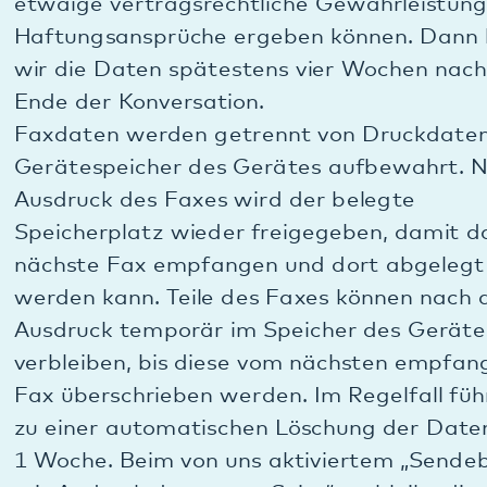
Soweit wir uns auf das berechtigte Interesse
berufen, haben Sie das Recht, jederzeit aus
Gründen, die sich aus Ihrer besonderen Situation
ergeben, gegen die Verarbeitung der sie
betreffenden personenbezogenen Daten bei uns
Widerspruch einzulegen. Wenn wir keine
zwingenden schutzwürdigen Gründe für die
weitere Verarbeitung nachweisen können, die Ihre
Interessen, Rechte und Freiheiten überwiegen,
werden wir Ihre Daten dann nicht mehr
verarbeiten (vgl. Art. 21 DSGVO / siehe auch unten
zu C.4.). Sie können sich hierfür per Post oder per
E-Mail an uns wenden (siehe oben zu A.). Mit dem
Widerspruch endet aber auch unsere Konversation.
Alle personenbezogenen Daten, die im Zuge der
Kontaktaufnahme gespeichert wurden, werden in
diesem Fall gelöscht, soweit ausgeschlossen ist,
dass sich aus der Konversation für uns