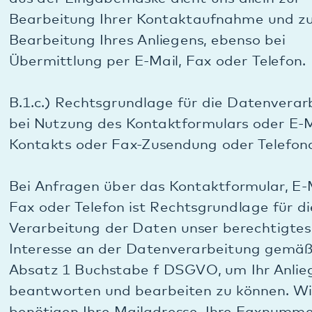
für E-Mails, die Sie uns schicken.
Ansonsten erfolgt keine Weitergabe an Dritte. Eine
Ausnahme besteht nur dann, wenn eine gesetzliche
Verpflichtung zur Weitergabe besteht.
B.1.e.) Dauer der Speicherung bei Nutzung des
Kontaktformulars oder E-Mail-Kontakts oder
Faxzusendung oder Telefonanruf:
Die Daten werden gelöscht, sobald sie für die
Erreichung des Zweckes ihrer Erhebung nicht mehr
erforderlich sind.
Soweit es durch Ihre Kontaktaufnahme mit uns nur
zu einer außervertraglichen Konversation
gekommen ist, ist der Zweck erreicht, wenn die
Konversation beendet und ausgeschlossen ist, dass
sich aus der Konversation für uns Anhaltspunkte
für einen bevorstehenden Vertragsschluss oder