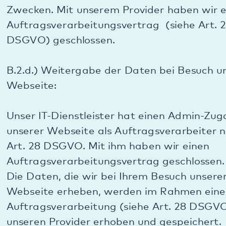
lokal im Zwischenspeicher des Internet-Browsers
des Seitenbesuchers gespeichert werden. Die
Cookies ermöglichen die Wiedererkennung des
Internet-Browsers. Die mit Matomo (Piwik)
erhobenen Daten werden ohne die gesondert
erteilte Zustimmung des Betroffenen nicht dazu
benutzt, den Besucher dieser Website persönlich
zu identifizieren und auch nicht mit
personenbezogenen Daten über den Träger des
Pseudonyms zusammengeführt.
Wir haben alle Datenschutz-Einstellungen
vorgenommen, um eine möglichst weitreichende
Pseudonymisierung und Anonymisierung der Daten
zu erreichen. Denn uns interessiert nicht, wer hinter
einem Webseitenbesuch steckt, sondern
ausschließlich wie die Webseite genutzt wird.
Daher werden alle IP-Adressen in den letzten 6