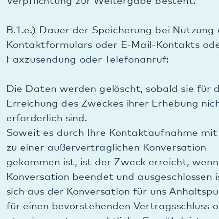
nächsten Sendebericht oder durch das mehrtägige
Trennen des Gerätes von der Stromzufuhr bzw.
Zurücksetzen überschrieben/gelöscht werden.
Bei einem eingehenden Telefonanruf oder bei
einem ausgehenden Anruf bei uns wird Ihre
Telefonnummer oder Ihr bei Ihrem Telefonanbieter
hinterlegter Name/Firmenname sowie Datum und
Uhrzeit des Anrufs in unserer Telefonanlage in
einem sog. Ringspeicher gespeichert, der die
ältesten Daten mit neuen Daten überschreibt. Im
Regelfall führt dies in der Telefonanlage zu einer
automatischen Löschung der Daten nach
spätestens 3 Monaten.
B.1.f.) Widerspruchs- und Beseitigungsmöglichkeit
bei Nutzung des Kontaktformulars oder E-Mail-
Kontakts oder Faxzusendung oder Telefonanruf: