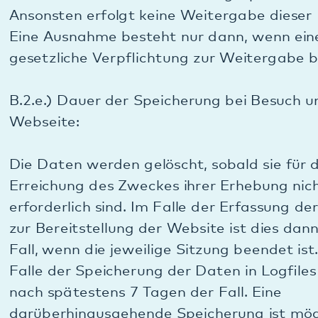
Ziffern mit einem „X“ versehen (bspw.
192.168.xxx.xxx) und eine Benutzer-ID wird
automatisch vom System mit einem Pseudonym
ersetzt. Nur die so verfremdeten Daten werden
gespeichert und für die Statistiken genutzt.
Wir weisen darauf hin, dass wir alle Daten zu
Matomo ausschließlich auf unserem eigenen
Webserver verarbeiten und kein Dritter diese
Daten erhält. Dadurch sind wir der Überzeugung,
dass hier keine Einwilligung erforderlich ist und wir
diese Datenverarbeitung auf ein berechtigtes
Interesse stützen können, da ein Drittbezug
ausgeschlossen ist. Es handelt sich hier um so
genannte First-Party-Cookies, die nur von uns
gesetzt und ausgewertet werden.
B.3.b.) Zweck der Datenverarbeitung über
Matomo: