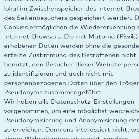
Die Cookies werden auf dem Rechner des Nutzers
gespeichert und von diesem an unsere Seite
übermittelt. Die IP-Adresse wird sofort nach der
Verarbeitung und vor deren Speicherung
anonymisiert. Daher haben Sie als Nutzer die volle
Kontrolle über die Verwendung von Cookies. Durch
eine Änderung der Einstellungen in Ihrem
Internetbrowser können Sie die Übertragung von
Cookies deaktivieren oder einschränken. Bereits
gespeicherte Cookies können jederzeit gelöscht
werden. Dies kann auch automatisiert erfolgen.
Eine solche „Do-Not-Track“-Einstellung Ihres
Browsers wird von uns als Widerspruch zur
weiteren Erhebung und Nutzung Ihrer
personenbezogenen Daten verstanden. Hinweis:
Werden Cookies für unsere Website deaktiviert,
können möglicherweise nicht mehr alle Funktionen