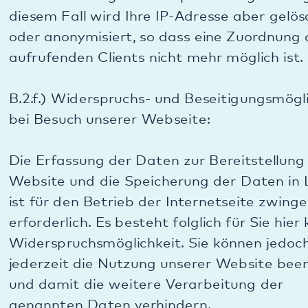
Die Verwendung des Analyse-Tools bzw. der
Analyse-Cookies erfolgt zu dem Zweck, die
Qualität unserer Website und ihre Inhalte zu
verbessern, indem wir über das Nutzerverhalten
feststellen, wie die Website genutzt wird. So
können wir unser Internet-Angebot stetig
optimieren, was auch im Sinne der Nutzer ist.
B.3.c.) Rechtsgrundlage der Datenverarbeitung
über Matomo:
Rechtsgrundlage für die Verarbeitung der
personenbezogenen Daten ist Art. 6 Abs. 1
Buchstabe f) DSGVO, also ein berechtigtes
Interesse unsererseits. Unser berechtigtes
Interesse liegt in den oben genannten Zwecken.
Unsere Abwägung hat ergeben, dass wir mit der