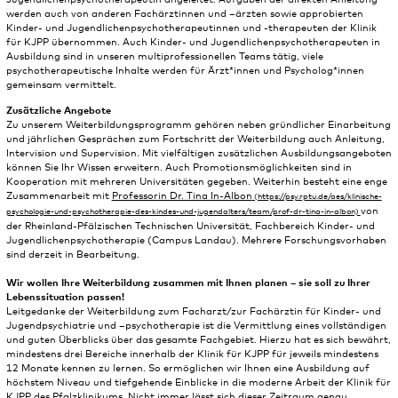
werden auch von anderen Fachärztinnen und –ärzten sowie approbierten
Kinder- und Jugendlichenpsychotherapeutinnen und -therapeuten der Klinik
für KJPP übernommen. Auch Kinder- und Jugendlichenpsychotherapeuten in
Ausbildung sind in unseren multiprofessionellen Teams tätig, viele
psychotherapeutische Inhalte werden für Ärzt*innen und Psycholog*innen
gemeinsam vermittelt.
Zusätzliche Angebote
Zu unserem Weiterbildungsprogramm gehören neben gründlicher Einarbeitung
und jährlichen Gesprächen zum Fortschritt der Weiterbildung auch Anleitung,
Intervision und Supervision. Mit vielfältigen zusätzlichen Ausbildungsangeboten
können Sie Ihr Wissen erweitern. Auch Promotionsmöglichkeiten sind in
Kooperation mit mehreren Universitäten gegeben. Weiterhin besteht eine enge
Zusammenarbeit mit
Professorin Dr. Tina In-Albon
von
der Rheinland-Pfälzischen Technischen Universität, Fachbereich Kinder- und
Jugendlichenpsychotherapie (Campus Landau). Mehrere Forschungsvorhaben
sind derzeit in Bearbeitung.
Wir wollen Ihre Weiterbildung zusammen mit Ihnen planen – sie soll zu Ihrer
Lebenssituation passen!
Leitgedanke der Weiterbildung zum Facharzt/zur Fachärztin für Kinder- und
Jugendpsychiatrie und –psychotherapie ist die Vermittlung eines vollständigen
und guten Überblicks über das gesamte Fachgebiet. Hierzu hat es sich bewährt,
mindestens drei Bereiche innerhalb der Klinik für KJPP für jeweils mindestens
12 Monate kennen zu lernen. So ermöglichen wir Ihnen eine Ausbildung auf
höchstem Niveau und tiefgehende Einblicke in die moderne Arbeit der Klinik für
KJPP des Pfalzklinikums. Nicht immer lässt sich dieser Zeitraum genau