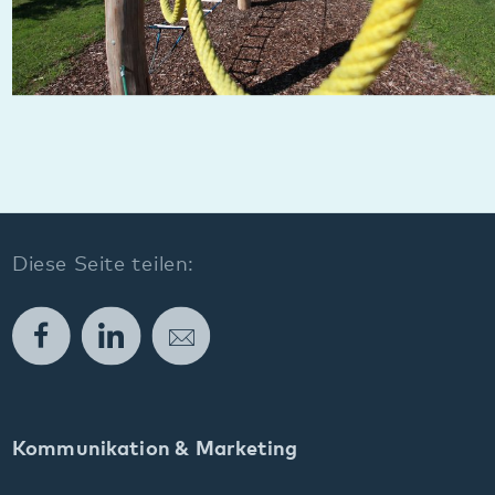
Facebook
LinkedIn
E-Mail
Kommunikation & Marketing
Kontakt
Anfahrt
Pfalzklinikum
Weinstraße 100
76889 Klingenmünster
T. 06349 900-0
E.
info
@
pfalzklinikum.de