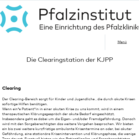
Menü
Die Clearingstation der KJPP
Clearing
Der Clearing-Bereich sorgt für Kinder und Jugendliche , die durch akute Krisen
sofortige Hilfen benötigen.
Wenn ein*e Patient*in in einer akuten Krise zu uns kommt, wird in einem
therapeutischen Klärungsgespräch der akute Bedarf eingeschätzt.
Insbesondere geht es dabei um die Eigen- und/oder Fremdgefährdung. Danach
wird mit den Sorgeberechtigten das weitere Vorgehen besprochen. Wir bieten
ein bis zwei weitere kurzfristige ambulante Krisentermine an oder, bei akuter
Gefährdung, eine stationäre Krisenintervention und Klärungsphase, die wenige
Tage dauert. Eventuell bieten wir den Patient*inn*en und Sorgeberechtigten