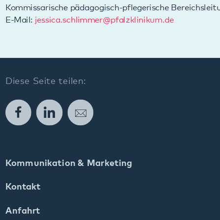
Diese Seite teilen:
Facebook
LinkedIn
E-Mail
Kommunikation & Marketing
Kontakt
Anfahrt
Pfalzklinikum
Weinstraße 100
76889 Klingenmünster
T. 06349 900-0