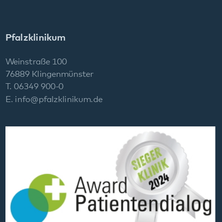
E.
info
@
pfalzklinikum.de
Social Media: