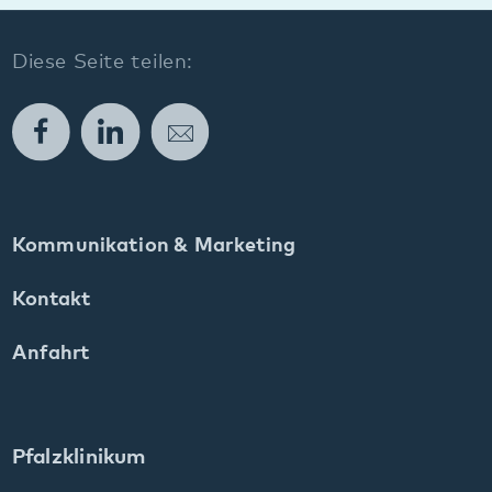
Weinstraße 100
76889 Klingenmünster
T. 06349 900-0
E.
info
@
pfalzklinikum.de