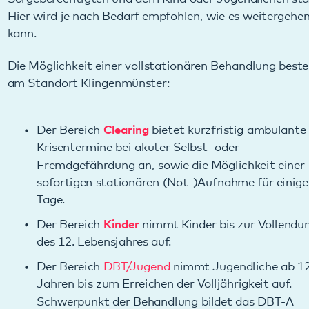
Die Möglichkeit einer vollstationären Behandlung besteht
am Standort Klingenmünster:
Der Bereich
Clearing
bietet kurzfristig ambulante
Krisentermine bei akuter Selbst- oder
Fremdgefährdung an, sowie die Möglichkeit einer
sofortigen stationären (Not-)Aufnahme für einige
Tage.
Der Bereich
Kinder
nimmt Kinder bis zur Vollendung
des 12. Lebensjahres auf.
Der Bereich
DBT/Jugend
nimmt Jugendliche ab 12
Jahren bis zum Erreichen der Volljährigkeit auf.
Schwerpunkt der Behandlung bildet das DBT-A
Konzept. Behandelt werden beispielsweise
Emotionsregulationsstörungen, Essstörungen,
Ängste, Zwänge und Depressionen.
Das
Adoleszentenzentrum
ist ein spezialisiertes
Angebot für Jugendliche und junge Erwachsene