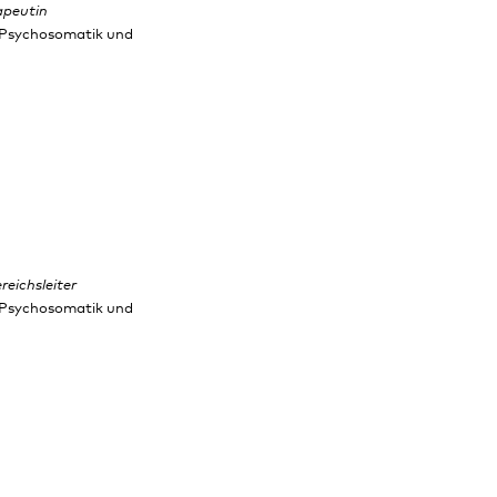
apeutin
, Psychosomatik und
eichsleiter
, Psychosomatik und