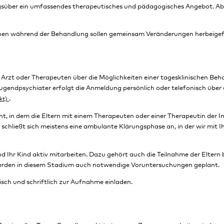
 tagsüber ein umfassendes therapeutisches und pädagogisches Angebot. A
en während der Behandlung sollen gemeinsam Veränderungen herbeigef
 Arzt oder Therapeuten über die Möglichkeiten einer tagesklinischen B
ugendpsychiater erfolgt die Anmeldung persönlich oder telefonisch über
.
, in dem die Eltern mit einem Therapeuten oder einer Therapeutin der In
hließt sich meistens eine ambulante Klärungsphase an, in der wir mit 
und Ihr Kind aktiv mitarbeiten. Dazu gehört auch die Teilnahme der Elter
werden in diesem Stadium auch notwendige Voruntersuchungen geplant.
nisch und schriftlich zur Aufnahme einladen.