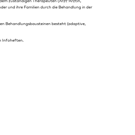
 dem zuständigen Therapeuten (Arzt*Ärztin,
der und ihre Familien durch die Behandlung in der
denen Behandlungsbausteinen besteht (adaptive,
n Infoheften.