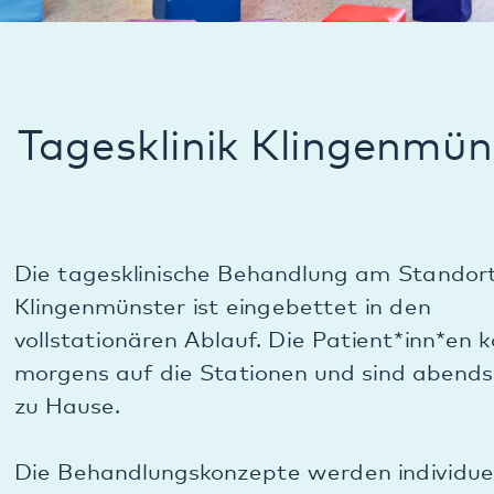
Tagesklinik Klingenmünster
Die tagesklinische Behandlung am Standort
Klingenmünster ist eingebettet in den
vollstationären Ablauf. Die Patient*inn*en kommen
morgens auf die Stationen und sind abends wieder
zu Hause.
Die Behandlungskonzepte werden individuell an die
Bedürfnisse der Patientinnen und Patienten
angepasst. Die tagesklinische Aufnahme im
stationären Setting ist geeignet für Patient*inn*en
aus der näheren Umgebung, die die Klinik in
vertretbarer Zeit erreichen können.