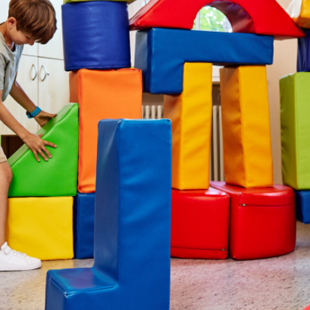
te
Tagesklinik Pirmasens