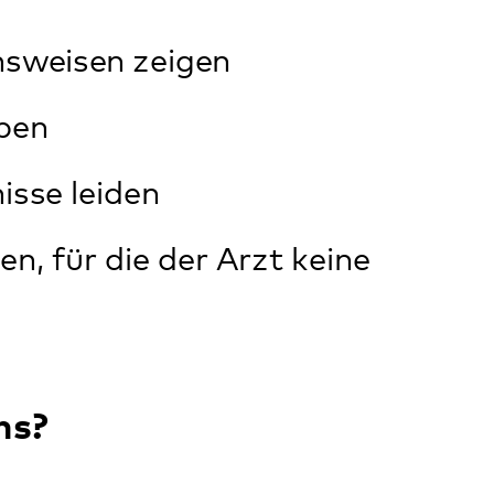
Arzt oder
en Behandlung
aus- oder
die Anmeldung
titutsambulanz.
der
hier
.
, in dem die Eltern
tutsambulanz die
echen können.
ase an, in der wir
arteliste in die