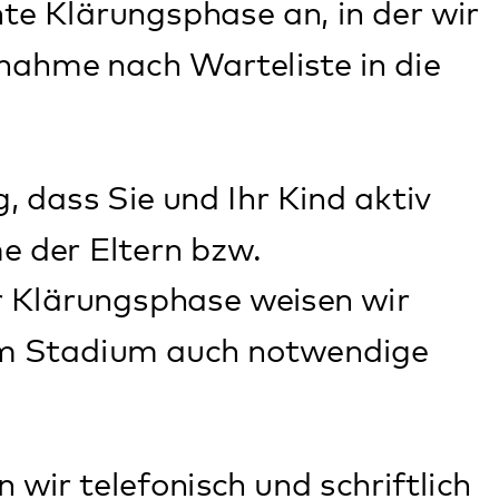
fessionellen Team.
em zuständigen
 dem
ischen Dienstes).
ndlung in der
tientin und der
nen
 Behandlung).
nden interessierte