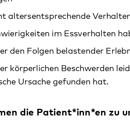
 sollten vorab mit ihrem behandelnden 
 die Möglichkeiten einer tagesklinisch
berweisung durch den behandelnden H
Kinder- und Jugendpsychiater erfolgt 
elefonisch über das Sekretariat der Ins
en Sie weiter unten auf dieser Seite o
ng wird ein zeitnahes Gespräch geplant
euten oder einer Therapeutin der Insti
on und Behandlungsmöglichkeiten bespr
ich meistens eine ambulante Klärungsph
em Kind eine mögliche Aufnahme nach W