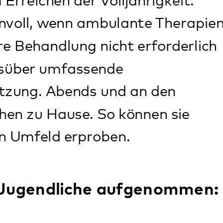
proben.
che aufgenommen:
den
haben