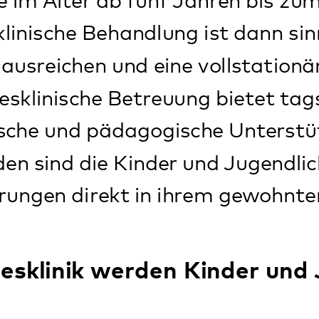
 direkt in ihrem gewohnten Umfeld er
inik werden Kinder und Jugendli
, traurig und zurückgezogen sind
ggressiv, wütend und unkontrolliert wer
riert, unruhig oder verträumt sind
hule nicht klar kommen
 oder Streit mit Eltern oder Freunden 
liche Verhaltensweisen zeigen