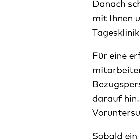
Die tagesklinisch
Grundlegend ist 
Therapeuten (Arz
Bezugsbetreuer (
Sie begleiten die
Tagesklinik.
Wir bieten eine a
Familien zugeschn
Behandlungsbaust
Weitere Informati