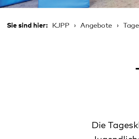
Ta
Die Tagesklinik i
Jugendliche im Al
Eine tagesklinisc
nicht mehr ausrei
ist. Die tageskli
therapeutische u
Wochenenden sind