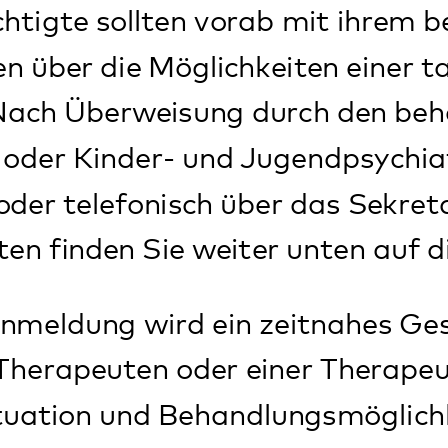
reiten.
che Behandlung ist es nötig, dass Sie un
 gehört auch die Teilnahme der Eltern 
n der Elterngruppe. In der Klärungsph
ber hinaus werden in diesem Stadium a
en geplant.
lungsplatz frei ist, werden wir telefoni
laden.
 wir?