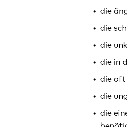
die eine wei
benötigen
die nicht alt
die Schwieri
die unter den
die unter kör
organische U
Wie kommen di