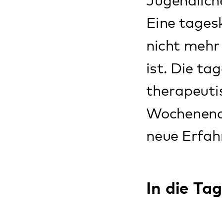
neue Erfahrungen
In die Tageskl
die ängstlich
die schnell a
die unkonzent
die in der Sc
die oft Ärger
die ungewöhn