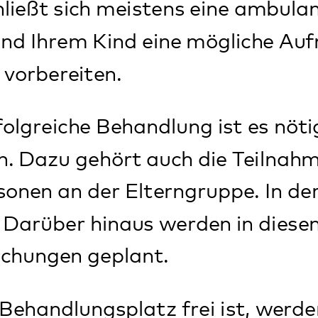
e Behandlung erfolgt in einem multipro
eine enge Zusammenarbeit zwischen d
t*Ärztin, Psychologe*Psychologin) und
Mitarbeiter*in des Pädagogisch-Pfleger
 Kinder und ihre Familien durch die Beha
uf die Bedürfnisse des Patienten*der Pa
ittene Therapie an, die aus verschiede
einen besteht (adaptive, multimodale
onen zur tagesklinischen Behandlung fi