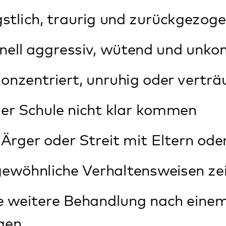
tere Behandlung nach einem stationären
ersentsprechende Verhaltensweisen zei
gkeiten im Essverhalten haben
 Folgen belastender Erlebnisse leiden
perlichen Beschwerden leiden, für die de
rsache gefunden hat.
e Patient*inn*en zu uns?