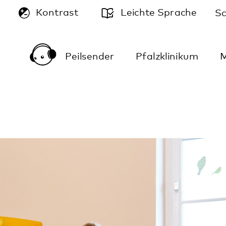
A
Leichte Sprache
Schriftgröße:
A
A
ender
Pfalzklinikum
Mediathek
Anfahrt