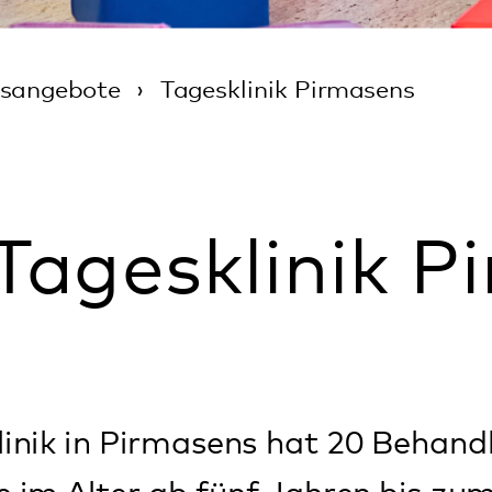
gesklinik Pirmas
n Pirmasens hat 20 Behandlungsplätze f
ter ab fünf Jahren bis zum Erreichen der
he Behandlung ist dann sinnvoll, wenn
chen und eine vollstationäre Behandlung
nische Betreuung bietet tagsüber umfas
nd pädagogische Unterstützung. Abend
 die Kinder und Jugendlichen zu Hause.