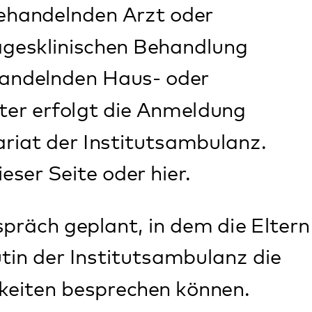
d Ihr Kind aktiv
bzw.
ase weisen wir
uch notwendige
sch und schriftlich