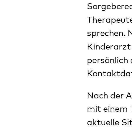
Tagesklinik vorbe
Für eine erfolgrei
mitarbeiten. Dazu
Bezugspersonen a
darauf hin. Darü
Voruntersuchung
Sobald ein Behand
zur Aufnahme ein
Wie behandeln