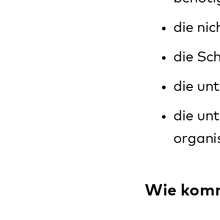
Sorgeberechtigte
Therapeuten über
sprechen. Nach Ü
Kinderarzt oder 
persönlich oder t
Kontaktdaten find
Nach der Anmeldu
mit einem Therap
aktuelle Situati
Danach schließt s
mit Ihnen und Ihr