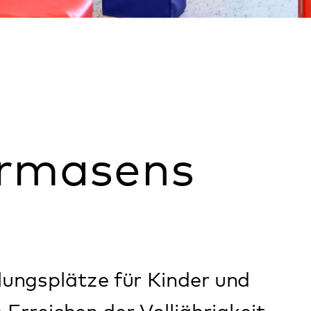
ens
ür Kinder und
 Volljährigkeit.
 ambulante Therapien
 nicht erforderlich
sende
s und an den
 So können sie