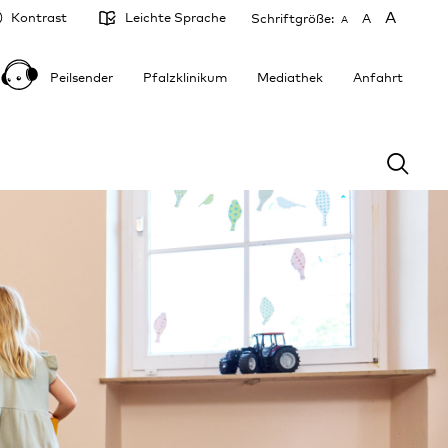
A
Kontrast
Leichte Sprache
Schriftgröße:
A
A
Peilsender
Pfalzklinikum
Mediathek
Anfahrt