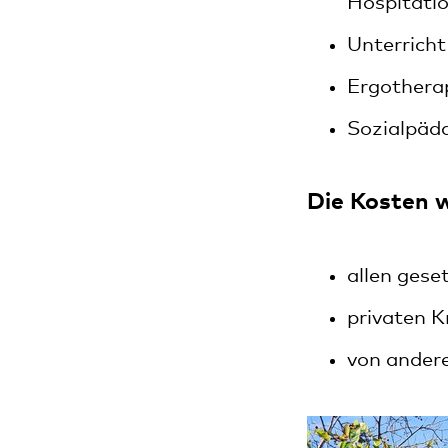
Hospitati
Unterricht
Ergotherap
Sozialpäd
Die Kosten
allen gese
privaten 
von ander