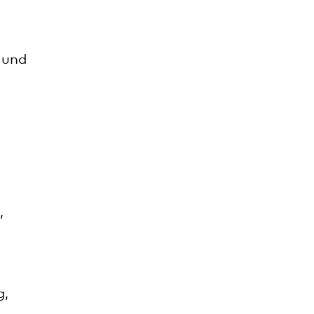
 und
,
g,