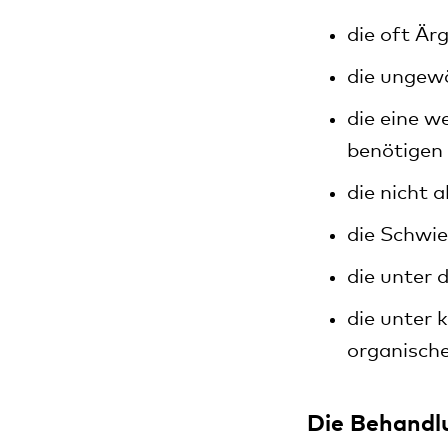
die oft Är
die ungew
die eine w
benötigen
die nicht 
die Schwie
die unter 
die unter 
organisch
Die Behandl