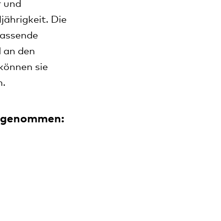
r und
jährigkeit. Die
fassende
 an den
können sie
n.
aufgenommen: