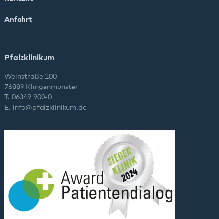
Anfahrt
Pfalzklinikum
Weinstraße 100
76889 Klingenmünster
T. 06349 900-0
E.
info
@
pfalzklinikum.de